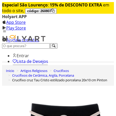
Especial São Lourenço
:
15% de DESCONTO EXTRA
em
todo o site,
código: 260807
Holyart APP
App Store
Play Store
Ajuda e contatos
Conheça premium
Entrar
Lista de Desejos
Inicio
Artigos Religiosos
Crucifixos
0
Crucifixos de Cerâmica, Argila, Porcelana
Carrinho de Compras
Crucifixo cruz Tau Cristo estilizado porcelana 20x10 cm Pinton