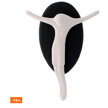
-16
%