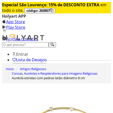
Especial São Lourenço
:
15% de DESCONTO EXTRA
em
todo o site,
código: 260807
Holyart APP
App Store
Play Store
Ajuda e contatos
Conheça premium
Entrar
Lista de Desejos
Inicio
Artigos Religiosos
0
Coroas, Auréolas e Resplendores para Imagens Religiosas
Carrinho de Compras
Auréola estrelas com pedras latão diâmetro 8 cm