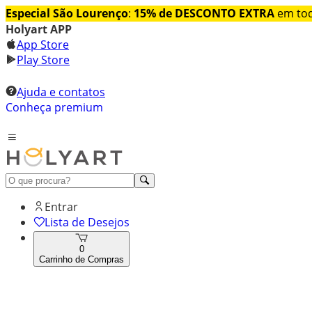
Especial São Lourenço
:
15% de DESCONTO EXTRA
em tod
Holyart APP
App Store
Play Store
Ajuda e contatos
Conheça premium
Entrar
Lista de Desejos
0
Carrinho de Compras