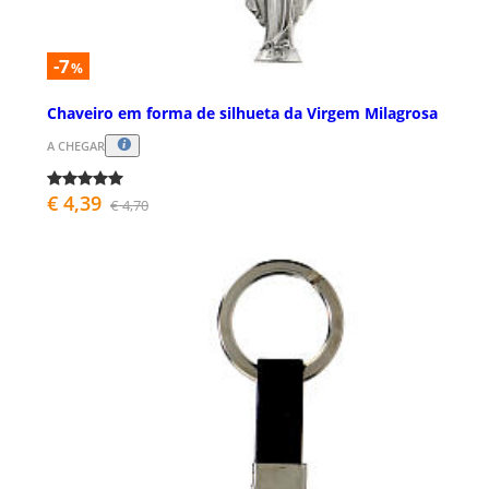
-7
%
Chaveiro em forma de silhueta da Virgem Milagrosa
A CHEGAR
€ 4,39
€ 4,70