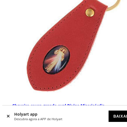
Chaveiro couro grande oval Divina Misericórdia
Holyart app
DISPONÍVEL
BAIXA
Descubra agora a APP de Holyart