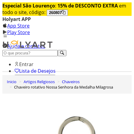
Especial São Lourenço
:
15% de DESCONTO EXTRA
em
todo o site, código:
260807
Holyart APP
App Store
Play Store
Ajuda e contatos
Conheça premium
Entrar
Lista de Desejos
Inicio
Artigos Religiosos
Chaveiros
0
Chaveiro rotativo Nossa Senhora da Medalha Milagrosa
Carrinho de Compras