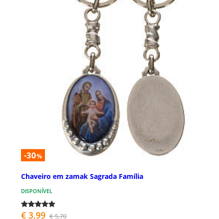
-30
%
Chaveiro em zamak Sagrada Família
DISPONÍVEL
€ 3,99
€ 5,70