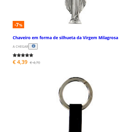
-7
%
Chaveiro em forma de silhueta da Virgem Milagrosa
A CHEGAR
€ 4,39
€ 4,70