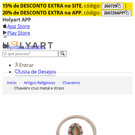
15% de DESCONTO EXTRA no SITE
, código:
|
260729
20% de DESCONTO EXTRA na APP
, código:
260729APP
Holyart APP
App Store
Play Store
Ajuda e contatos
Conheça premium
Entrar
Lista de Desejos
Inicio
Artigos Religiosos
Chaveiros
0
Chaveiro cruz metal e strass
Carrinho de Compras