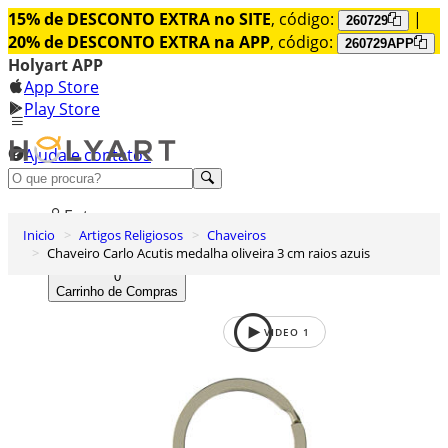
15% de DESCONTO EXTRA no SITE
, código:
|
260729
20% de DESCONTO EXTRA na APP
, código:
260729APP
Holyart APP
App Store
Play Store
Ajuda e contatos
Conheça premium
Entrar
Inicio
Artigos Religiosos
Chaveiros
Lista de Desejos
Chaveiro Carlo Acutis medalha oliveira 3 cm raios azuis
0
Carrinho de Compras
VIDEO
1