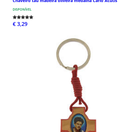
Chaveiro tau madeira oliveira medalha Carlo Acutis
DISPONÍVEL
€ 3,29