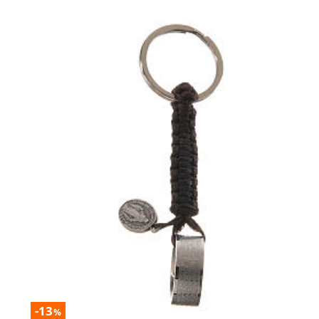
-13
%