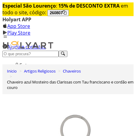
Especial São Lourenço
:
15% de DESCONTO EXTRA
em
todo o site, código:
260807
Holyart APP
App Store
Play Store
Ajuda e contatos
Conheça premium
Entrar
Inicio
Artigos Religiosos
Chaveiros
Lista de Desejos
Chaveiro azul Mosteiro das Clarissas com Tau franciscano e cordão em
0
couro
Carrinho de Compras