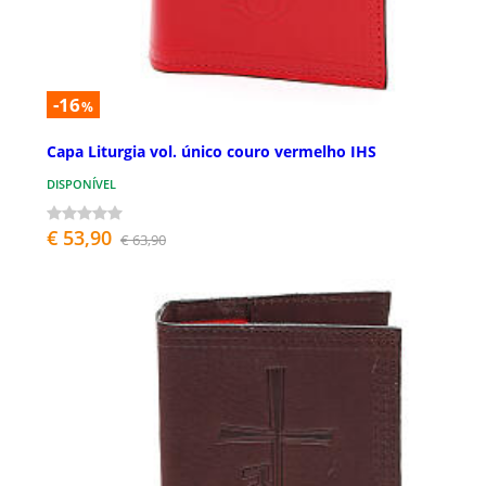
-16
%
Capa Liturgia vol. único couro vermelho IHS
DISPONÍVEL
€ 53,90
€ 63,90