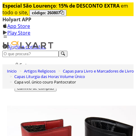
Especial São Lourenço
:
15% de DESCONTO EXTRA
em
todo o site,
código: 260807
Holyart APP
App Store
Play Store
Ajuda e contatos
Conheça premium
Entrar
Inicio
Artigos Religiosos
Capas para Livro e Marcadores de Livro
Lista de Desejos
Capas Liturgia das Horas Volume Único
Capa vol. único couro Pantocrator
0
Carrinho de Compras