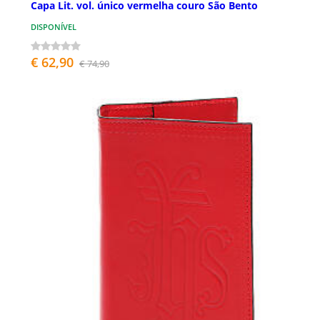
Capa Lit. vol. único vermelha couro São Bento
DISPONÍVEL
€ 62,90
€ 74,90