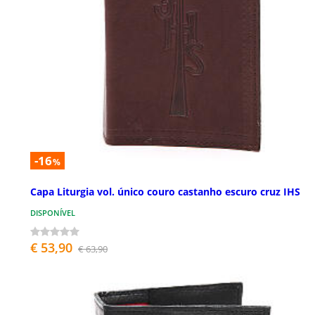
-16
%
Capa Liturgia vol. único couro castanho escuro cruz IHS
DISPONÍVEL
€ 53,90
€ 63,90