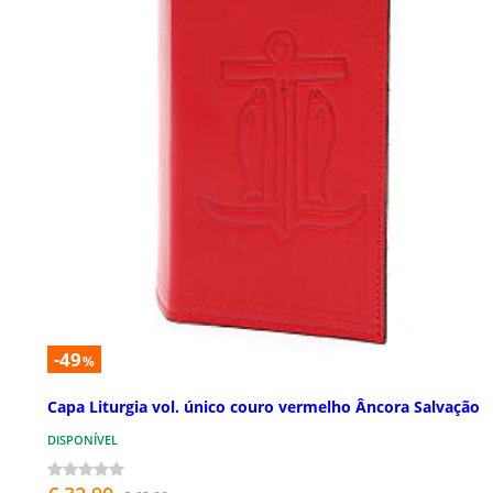
-49
%
Capa Liturgia vol. único couro vermelho Âncora Salvação
DISPONÍVEL