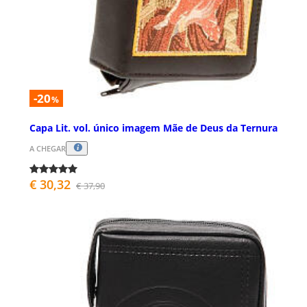
-20
%
Capa Lit. vol. único imagem Mãe de Deus da Ternura
A CHEGAR
€ 30,32
€ 37,90