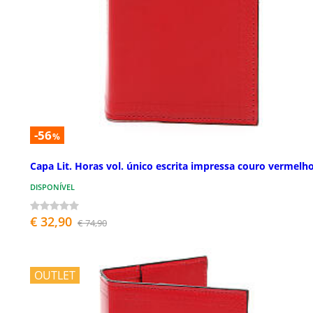
-56
%
Capa Lit. Horas vol. único escrita impressa couro vermelh
DISPONÍVEL
€ 32,90
€ 74,90
OUTLET