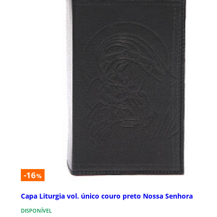
-16
%
Capa Liturgia vol. único couro preto Nossa Senhora
DISPONÍVEL