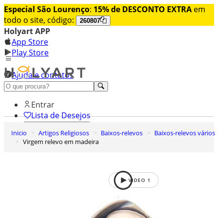
Especial São Lourenço
:
15% de DESCONTO EXTRA
em
todo o site, código:
260807
Holyart APP
App Store
Play Store
Ajuda e contatos
Conheça premium
Entrar
Lista de Desejos
Inicio
Artigos Religiosos
Baixos-relevos
Baixos-relevos vários
0
Virgem relevo em madeira
Carrinho de Compras
VIDEO
1