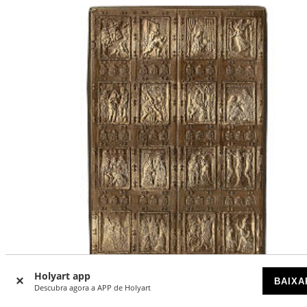
Holyart app
BAIXA
Descubra agora a APP de Holyart