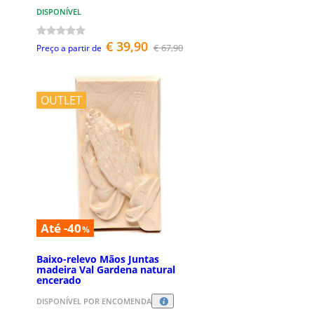
DISPONÍVEL
€ 39,90
€ 67,90
Preço a partir de
OUTLET
Até -40
%
Baixo-relevo Mãos Juntas
madeira Val Gardena natural
encerado
DISPONÍVEL POR ENCOMENDA