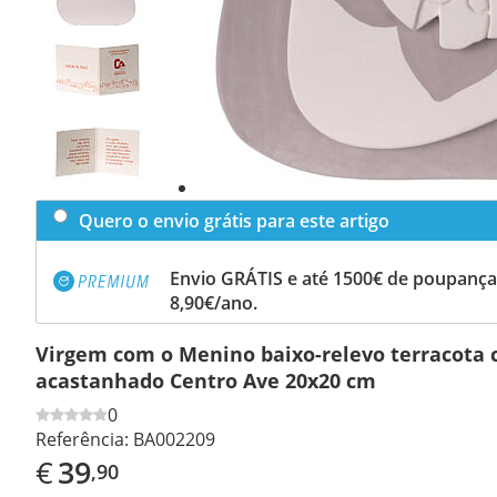
Previous
slide
Next
slide
Quero o envio grátis para este artigo
Envio GRÁTIS e até 1500€ de poupança
8,90€/ano.
Virgem com o Menino baixo-relevo terracota c
acastanhado Centro Ave 20x20 cm
0
Referência:
BA002209
€
39
,90