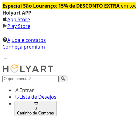
Especial São Lourenço
:
15% de DESCONTO EXTRA
em tod
Holyart APP
App Store
Play Store
Ajuda e contatos
Conheça premium
Entrar
Lista de Desejos
0
Carrinho de Compras