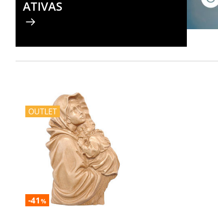
ATIVAS
OUTLET
-41
%