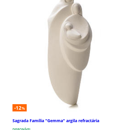
-12
%
Sagrada Família "Gemma" argila refractária
DISPONÍVEL