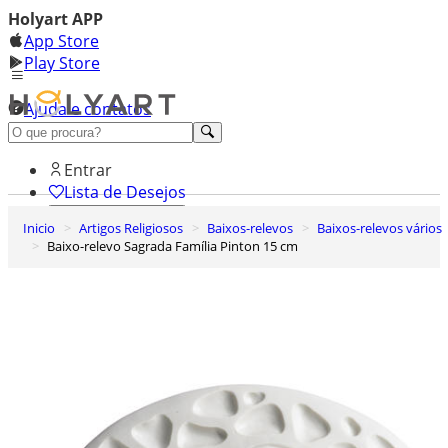
Holyart APP
App Store
Play Store
Ajuda e contatos
Conheça premium
Entrar
Lista de Desejos
Inicio
Artigos Religiosos
Baixos-relevos
Baixos-relevos vários
0
Baixo-relevo Sagrada Família Pinton 15 cm
Carrinho de Compras