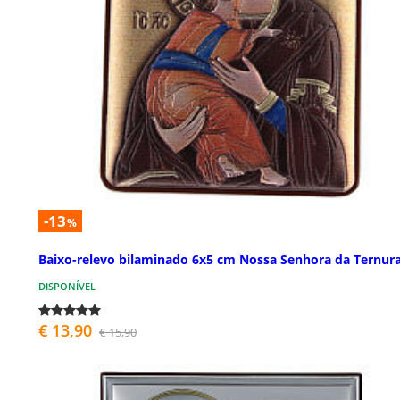
-13
%
Baixo-relevo bilaminado 6x5 cm Nossa Senhora da Ternur
DISPONÍVEL
€ 13,90
€ 15,90