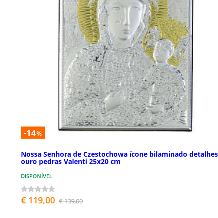
-14
%
Nossa Senhora de Czestochowa ícone bilaminado detalhes
ouro pedras Valenti 25x20 cm
DISPONÍVEL
€ 119,00
€ 139,00