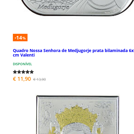
-14
%
Quadro Nossa Senhora de Medjugorje prata bilaminada 6x
cm Valenti
DISPONÍVEL
€ 11,90
€ 13,90