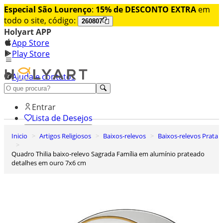
Especial São Lourenço
:
15% de DESCONTO EXTRA
em
todo o site, código:
260807
Holyart APP
App Store
Play Store
Ajuda e contatos
Conheça premium
Entrar
Lista de Desejos
Inicio
Artigos Religiosos
Baixos-relevos
Baixos-relevos Prata
0
Carrinho de Compras
Quadro Thilia baixo-relevo Sagrada Família em alumínio prateado
detalhes em ouro 7x6 cm