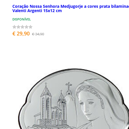
Coração Nossa Senhora Medjugorje a cores prata bilamin
Valenti Argenti 15x12 cm
DISPONÍVEL
€ 29,90
€ 34,90