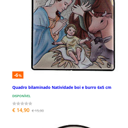
-6
%
Quadro bilaminado Natividade boi e burro 6x5 cm
DISPONÍVEL
€ 14,90
€ 15,90