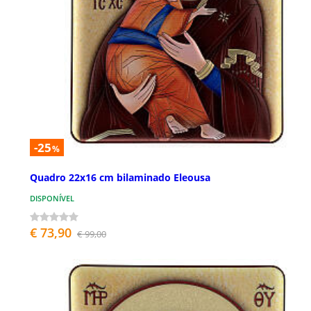
-25
%
Quadro 22x16 cm bilaminado Eleousa
DISPONÍVEL
€ 73,90
€ 99,00