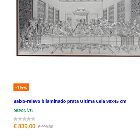
-15
%
Baixo-relevo bilaminado prata Última Ceia 90x45 cm
DISPONÍVEL
€ 839,00
€ 990,00