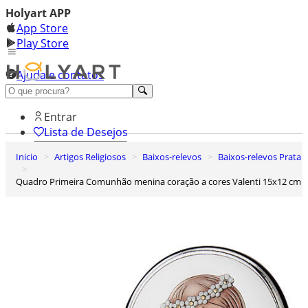
Holyart APP
App Store
Play Store
Ajuda e contatos
Conheça premium
Entrar
Lista de Desejos
Inicio
Artigos Religiosos
Baixos-relevos
Baixos-relevos Prata
0
Carrinho de Compras
Quadro Primeira Comunhão menina coração a cores Valenti 15x12 cm