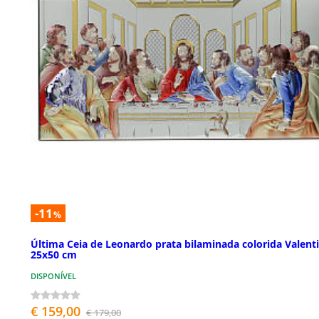
-11
%
Última Ceia de Leonardo prata bilaminada colorida Valenti
25x50 cm
DISPONÍVEL
€ 159,00
€ 179,00