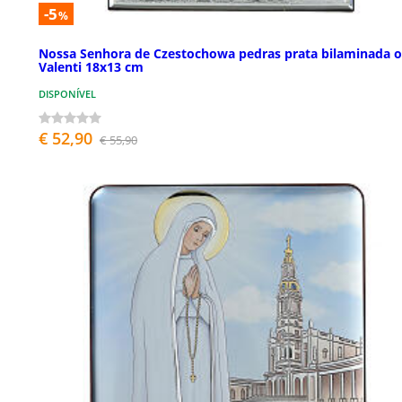
-5
%
Nossa Senhora de Czestochowa pedras prata bilaminada 
Valenti 18x13 cm
DISPONÍVEL
€ 52,90
€ 55,90