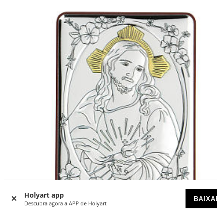
Holyart app
BAIXA
Descubra agora a APP de Holyart
-27
%