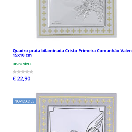
Quadro prata bilaminada Cristo Primeira Comunhão Valen
15x10 cm
DISPONÍVEL
€ 22,90
NOVIDADES