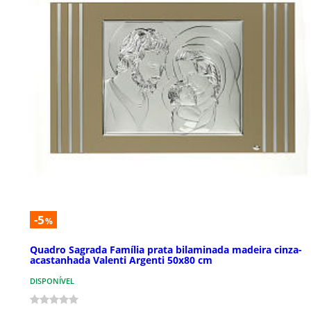
-5
%
Quadro Sagrada Família prata bilaminada madeira cinza-
acastanhada Valenti Argenti 50x80 cm
DISPONÍVEL