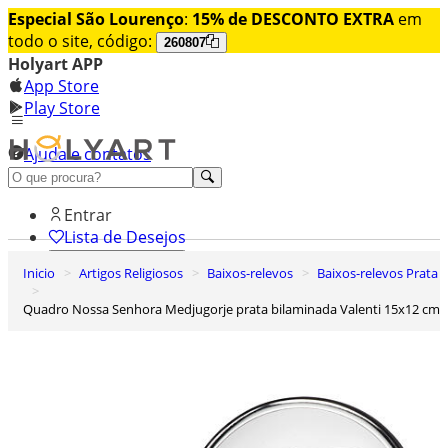
Especial São Lourenço
:
15% de DESCONTO EXTRA
em
todo o site, código:
260807
Holyart APP
App Store
Play Store
Ajuda e contatos
Conheça premium
Entrar
Lista de Desejos
Inicio
Artigos Religiosos
Baixos-relevos
Baixos-relevos Prata
0
Carrinho de Compras
Quadro Nossa Senhora Medjugorje prata bilaminada Valenti 15x12 cm