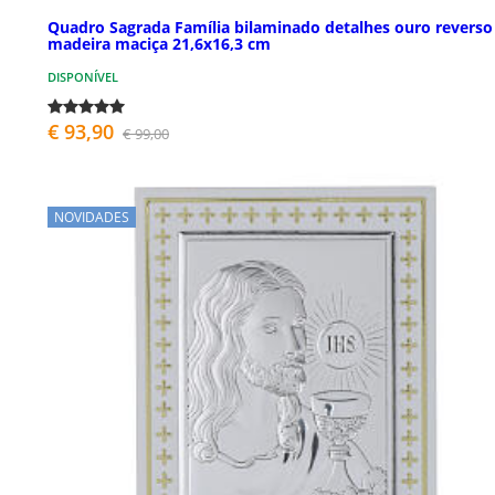
Quadro Sagrada Família bilaminado detalhes ouro reverso
madeira maciça 21,6x16,3 cm
DISPONÍVEL
€ 93,90
€ 99,00
NOVIDADES