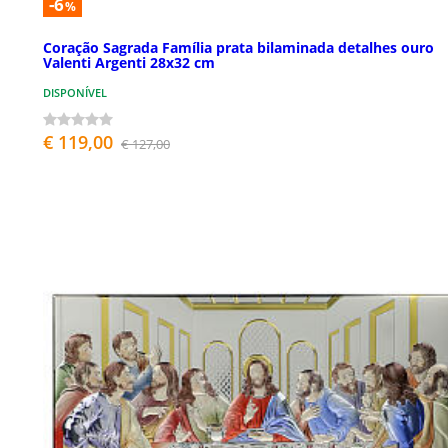
-6
%
Coração Sagrada Família prata bilaminada detalhes ouro
Valenti Argenti 28x32 cm
DISPONÍVEL
€ 119,00
€ 127,00