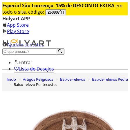
Especial São Lourenço
:
15% de DESCONTO EXTRA
em
todo o site, código:
260807
Holyart APP
App Store
Play Store
Ajuda e contatos
Conheça premium
Entrar
Lista de Desejos
Inicio
Artigos Religiosos
Baixos-relevos
Baixos-relevos Pedra
0
Baixo-relevo Pentecostes
Carrinho de Compras