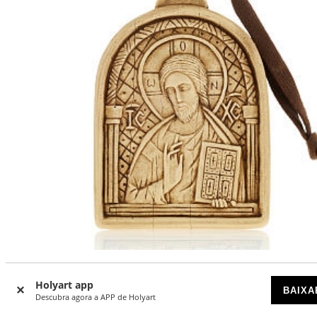
Pantocrator baixo-relevo pedra de pendurar Belém
Holyart app
BAIXA
DISPONÍVEL
Descubra agora a APP de Holyart