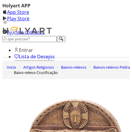
Holyart APP
App Store
Play Store
Ajuda e contatos
Conheça premium
Entrar
Lista de Desejos
Inicio
Artigos Religiosos
Baixos-relevos
Baixos-relevos Pedra
0
Baixo-relevo Crucificação
Carrinho de Compras