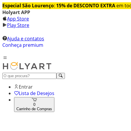
Especial São Lourenço
:
15% de DESCONTO EXTRA
em tod
Holyart APP
App Store
Play Store
Ajuda e contatos
Conheça premium
Entrar
Lista de Desejos
0
Carrinho de Compras