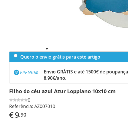
Quero o envio grátis para este artigo
Envio GRÁTIS e até 1500€ de poupança
8,90€/ano.
Filho do céu azul Azur Loppiano 10x10 cm
0
Referência:
AZ007010
€
9
,90