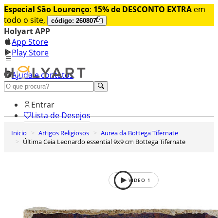
Especial São Lourenço
:
15% de DESCONTO EXTRA
em
todo o site,
código: 260807
Holyart APP
App Store
Play Store
Ajuda e contatos
Conheça premium
Entrar
Lista de Desejos
Inicio
Artigos Religiosos
Aurea da Bottega Tifernate
0
Última Ceia Leonardo essential 9x9 cm Bottega Tifernate
Carrinho de Compras
VIDEO
1