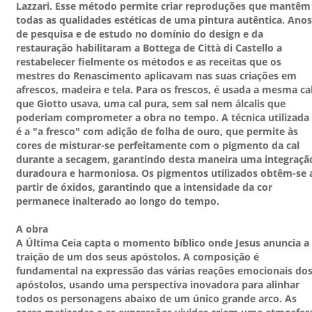
Lazzari. Esse método permite criar reproduções que mantêm
todas as qualidades estéticas de uma pintura autêntica. Anos
de pesquisa e de estudo no domínio do design e da
restauração habilitaram a Bottega de Città di Castello a
restabelecer fielmente os métodos e as receitas que os
mestres do Renascimento aplicavam nas suas criações em
afrescos, madeira e tela. Para os frescos, é usada a mesma ca
que Giotto usava, uma cal pura, sem sal nem álcalis que
poderiam comprometer a obra no tempo. A técnica utilizada
é a "a fresco" com adição de folha de ouro, que permite às
cores de misturar-se perfeitamente com o pigmento da cal
durante a secagem, garantindo desta maneira uma integraçã
duradoura e harmoniosa. Os pigmentos utilizados obtêm-se 
partir de óxidos, garantindo que a intensidade da cor
permanece inalterado ao longo do tempo.
A obra
A Última Ceia capta o momento bíblico onde Jesus anuncia a
traição de um dos seus apóstolos. A composição é
fundamental na expressão das várias reações emocionais do
apóstolos, usando uma perspectiva inovadora para alinhar
todos os personagens abaixo de um único grande arco. As