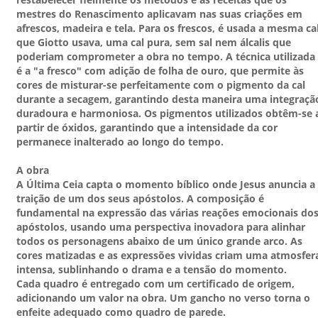
mestres do Renascimento aplicavam nas suas criações em
afrescos, madeira e tela. Para os frescos, é usada a mesma ca
que Giotto usava, uma cal pura, sem sal nem álcalis que
poderiam comprometer a obra no tempo. A técnica utilizada
é a "a fresco" com adição de folha de ouro, que permite às
cores de misturar-se perfeitamente com o pigmento da cal
durante a secagem, garantindo desta maneira uma integraçã
duradoura e harmoniosa. Os pigmentos utilizados obtêm-se 
partir de óxidos, garantindo que a intensidade da cor
permanece inalterado ao longo do tempo.
A obra
A Última Ceia capta o momento bíblico onde Jesus anuncia a
traição de um dos seus apóstolos. A composição é
fundamental na expressão das várias reações emocionais do
apóstolos, usando uma perspectiva inovadora para alinhar
todos os personagens abaixo de um único grande arco. As
cores matizadas e as expressões vividas criam uma atmosfer
intensa, sublinhando o drama e a tensão do momento.
Cada quadro é entregado com um certificado de origem,
adicionando um valor na obra. Um gancho no verso torna o
enfeite adequado como quadro de parede.