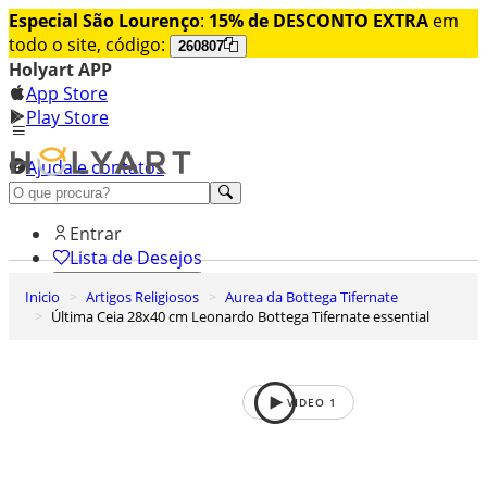
Especial São Lourenço
:
15% de DESCONTO EXTRA
em
todo o site, código:
260807
Holyart APP
App Store
Play Store
Ajuda e contatos
Conheça premium
Entrar
Lista de Desejos
Inicio
Artigos Religiosos
Aurea da Bottega Tifernate
0
Última Ceia 28x40 cm Leonardo Bottega Tifernate essential
Carrinho de Compras
VIDEO
1