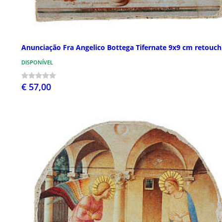
Anunciação Fra Angelico Bottega Tifernate 9x9 cm retouch
DISPONÍVEL
€ 57,00