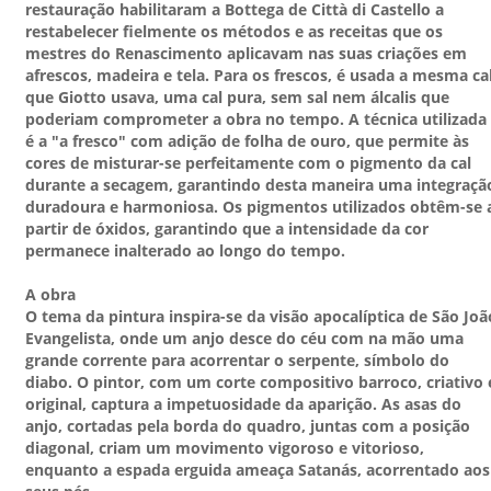
restauração habilitaram a Bottega de Città di Castello a
restabelecer fielmente os métodos e as receitas que os
mestres do Renascimento aplicavam nas suas criações em
afrescos, madeira e tela. Para os frescos, é usada a mesma ca
que Giotto usava, uma cal pura, sem sal nem álcalis que
poderiam comprometer a obra no tempo. A técnica utilizada
é a "a fresco" com adição de folha de ouro, que permite às
cores de misturar-se perfeitamente com o pigmento da cal
durante a secagem, garantindo desta maneira uma integraçã
duradoura e harmoniosa. Os pigmentos utilizados obtêm-se 
partir de óxidos, garantindo que a intensidade da cor
permanece inalterado ao longo do tempo.
A obra
O tema da pintura inspira-se da visão apocalíptica de São Joã
Evangelista, onde um anjo desce do céu com na mão uma
grande corrente para acorrentar o serpente, símbolo do
diabo. O pintor, com um corte compositivo barroco, criativo 
original, captura a impetuosidade da aparição. As asas do
anjo, cortadas pela borda do quadro, juntas com a posição
diagonal, criam um movimento vigoroso e vitorioso,
enquanto a espada erguida ameaça Satanás, acorrentado aos