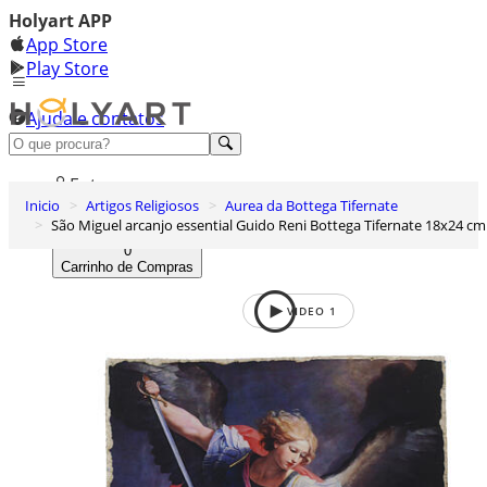
Holyart APP
App Store
Play Store
Ajuda e contatos
Conheça premium
Entrar
Inicio
Artigos Religiosos
Aurea da Bottega Tifernate
Lista de Desejos
São Miguel arcanjo essential Guido Reni Bottega Tifernate 18x24 cm
0
Carrinho de Compras
VIDEO
1