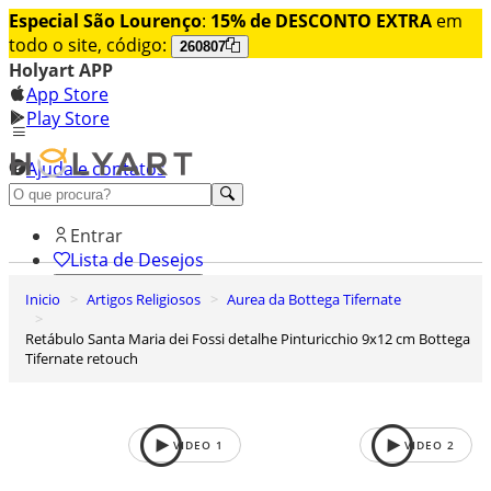
Especial São Lourenço
:
15% de DESCONTO EXTRA
em
todo o site, código:
260807
Holyart APP
App Store
Play Store
Ajuda e contatos
Conheça premium
Entrar
Lista de Desejos
Inicio
Artigos Religiosos
Aurea da Bottega Tifernate
0
Carrinho de Compras
Retábulo Santa Maria dei Fossi detalhe Pinturicchio 9x12 cm Bottega
Tifernate retouch
VIDEO
1
VIDEO
2