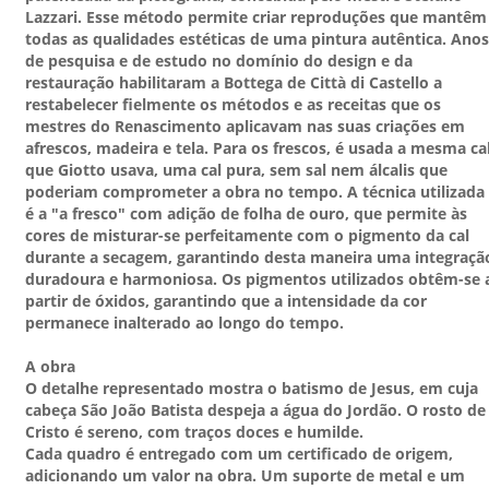
Lazzari. Esse método permite criar reproduções que mantêm
todas as qualidades estéticas de uma pintura autêntica. Anos
de pesquisa e de estudo no domínio do design e da
restauração habilitaram a Bottega de Città di Castello a
restabelecer fielmente os métodos e as receitas que os
mestres do Renascimento aplicavam nas suas criações em
afrescos, madeira e tela. Para os frescos, é usada a mesma ca
que Giotto usava, uma cal pura, sem sal nem álcalis que
poderiam comprometer a obra no tempo. A técnica utilizada
é a "a fresco" com adição de folha de ouro, que permite às
cores de misturar-se perfeitamente com o pigmento da cal
durante a secagem, garantindo desta maneira uma integraçã
duradoura e harmoniosa. Os pigmentos utilizados obtêm-se 
partir de óxidos, garantindo que a intensidade da cor
permanece inalterado ao longo do tempo.
A obra
O detalhe representado mostra o batismo de Jesus, em cuja
cabeça São João Batista despeja a água do Jordão. O rosto de
Cristo é sereno, com traços doces e humilde.
Cada quadro é entregado com um certificado de origem,
adicionando um valor na obra. Um suporte de metal e um