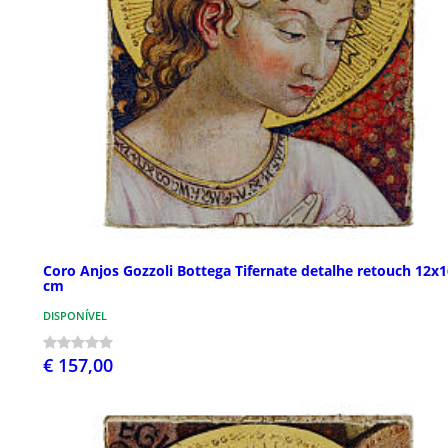
Coro Anjos Gozzoli Bottega Tifernate detalhe retouch 12x1
cm
DISPONÍVEL
€ 157,00