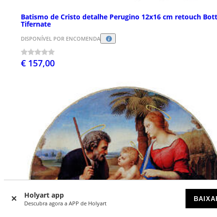
Batismo de Cristo detalhe Perugino 12x16 cm retouch Bot
Tifernate
DISPONÍVEL POR ENCOMENDA
€ 157,00
Holyart app
BAIXA
Descubra agora a APP de Holyart