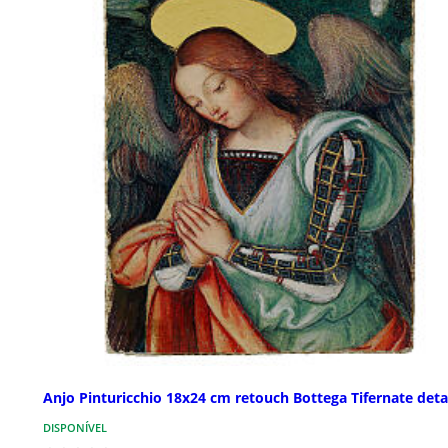
Anjo Pinturicchio 18x24 cm retouch Bottega Tifernate deta
DISPONÍVEL