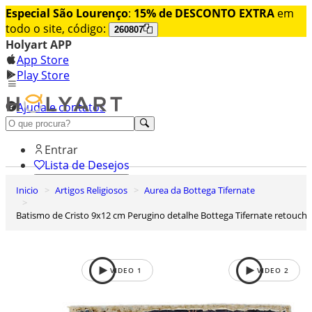
Especial São Lourenço
:
15% de DESCONTO EXTRA
em
todo o site, código:
260807
Holyart APP
App Store
Play Store
Ajuda e contatos
Conheça premium
Entrar
Lista de Desejos
Inicio
Artigos Religiosos
Aurea da Bottega Tifernate
0
Carrinho de Compras
Batismo de Cristo 9x12 cm Perugino detalhe Bottega Tifernate retouch
VIDEO
1
VIDEO
2