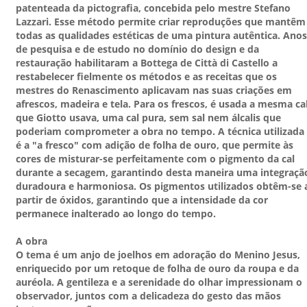
patenteada da pictografia, concebida pelo mestre Stefano
Lazzari. Esse método permite criar reproduções que mantêm
todas as qualidades estéticas de uma pintura autêntica. Anos
de pesquisa e de estudo no domínio do design e da
restauração habilitaram a Bottega de Città di Castello a
restabelecer fielmente os métodos e as receitas que os
mestres do Renascimento aplicavam nas suas criações em
afrescos, madeira e tela. Para os frescos, é usada a mesma ca
que Giotto usava, uma cal pura, sem sal nem álcalis que
poderiam comprometer a obra no tempo. A técnica utilizada
é a "a fresco" com adição de folha de ouro, que permite às
cores de misturar-se perfeitamente com o pigmento da cal
durante a secagem, garantindo desta maneira uma integraçã
duradoura e harmoniosa. Os pigmentos utilizados obtêm-se 
partir de óxidos, garantindo que a intensidade da cor
permanece inalterado ao longo do tempo.
A obra
O tema é um anjo de joelhos em adoração do Menino Jesus,
enriquecido por um retoque de folha de ouro da roupa e da
auréola. A gentileza e a serenidade do olhar impressionam o
observador, juntos com a delicadeza do gesto das mãos