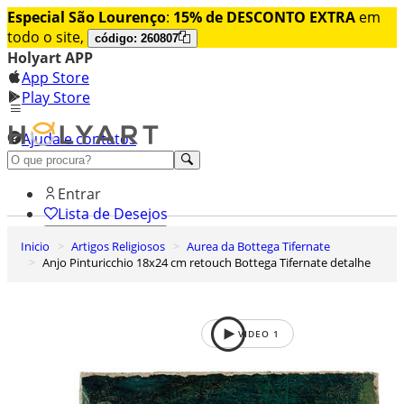
Especial São Lourenço
:
15% de DESCONTO EXTRA
em
todo o site,
código: 260807
Holyart APP
App Store
Play Store
Ajuda e contatos
Conheça premium
Entrar
Lista de Desejos
Inicio
Artigos Religiosos
Aurea da Bottega Tifernate
0
Anjo Pinturicchio 18x24 cm retouch Bottega Tifernate detalhe
Carrinho de Compras
VIDEO
1