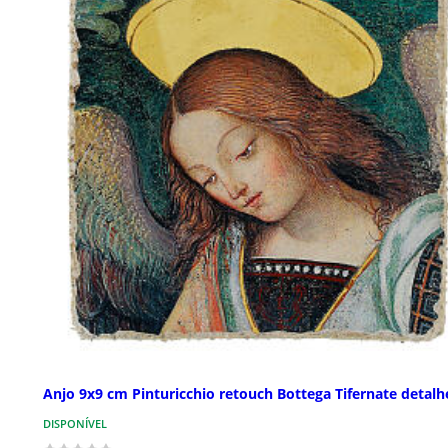
Anjo 9x9 cm Pinturicchio retouch Bottega Tifernate detalh
DISPONÍVEL