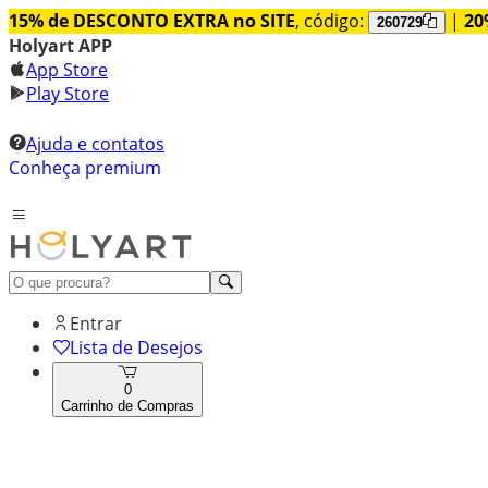
15% de DESCONTO EXTRA no SITE
, código:
|
20
260729
Holyart APP
App Store
Play Store
Ajuda e contatos
Conheça premium
Entrar
Lista de Desejos
0
Carrinho de Compras