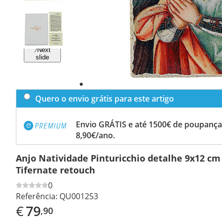
Previous
slide
Next
slide
Quero o envio grátis para este artigo
Envio GRÁTIS e até 1500€ de poupança
8,90€/ano.
Anjo Natividade Pinturicchio detalhe 9x12 cm
Tifernate retouch
0
Referência:
QU001253
€
79
,90