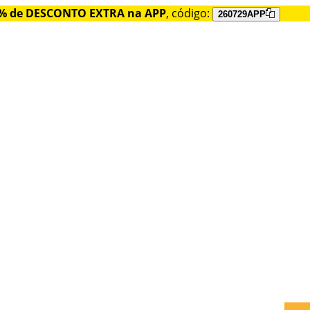
% de DESCONTO EXTRA na APP
, código:
260729APP