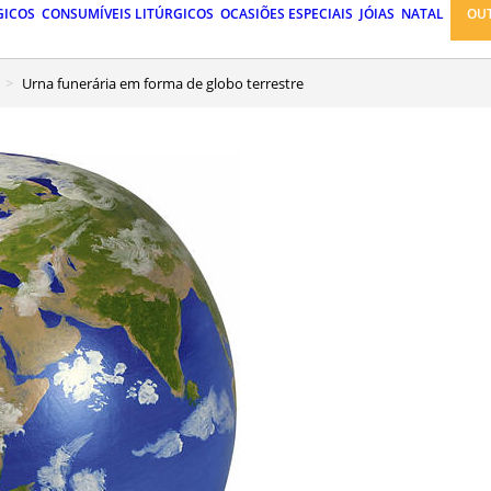
GICOS
CONSUMÍVEIS LITÚRGICOS
OCASIÕES ESPECIAIS
JÓIAS
NATAL
OU
Urna funerária em forma de globo terrestre