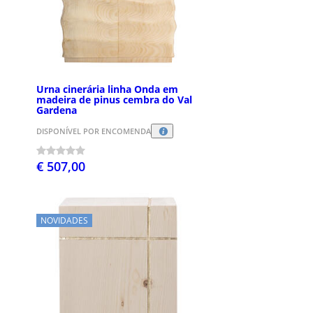
Urna cinerária linha Onda em
madeira de pinus cembra do Val
Gardena
DISPONÍVEL POR ENCOMENDA
€ 507,00
NOVIDADES