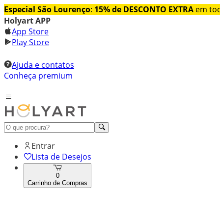
Especial São Lourenço
:
15% de DESCONTO EXTRA
em tod
Holyart APP
App Store
Play Store
Ajuda e contatos
Conheça premium
Entrar
Lista de Desejos
0
Carrinho de Compras