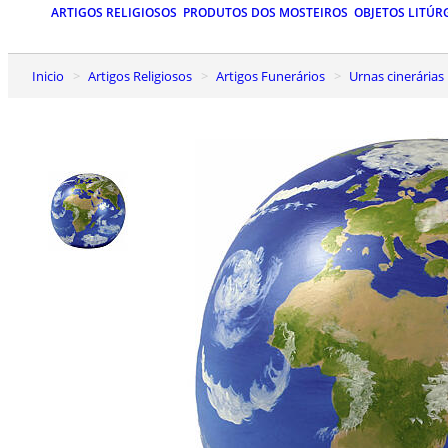
ARTIGOS RELIGIOSOS
PRODUTOS DOS MOSTEIROS
OBJETOS LITÚR
Inicio
Artigos Religiosos
Artigos Funerários
Urnas cinerárias