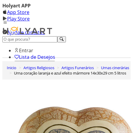
Holyart APP
App Store
Play Store
Ajuda e contatos
Conheça premium
Entrar
Lista de Desejos
Inicio
Artigos Religiosos
Artigos Funerários
Urnas cinerárias
0
Urna coração laranja e azul efeito mármore 14x30x29 cm 5 litros
Carrinho de Compras