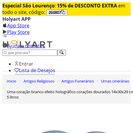
Especial São Lourenço
:
15% de DESCONTO EXTRA
em
todo o site, código:
260807
Holyart APP
App Store
Play Store
Ajuda e contatos
Conheça premium
Entrar
Lista de Desejos
Inicio
Artigos Religiosos
Artigos Funerários
Urnas cinerárias
0
Carrinho de Compras
Urna coração branco efeito holográfico corações dourados 14x30x29 cm
5 litros