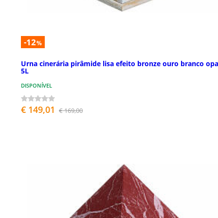
-12
%
Urna cinerária pirâmide lisa efeito bronze ouro branco op
5L
DISPONÍVEL
€ 149,01
€ 169,00