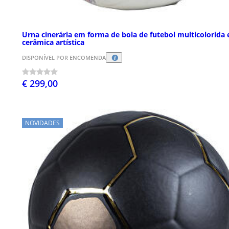
Urna cinerária em forma de bola de futebol multicolorida
cerâmica artística
DISPONÍVEL POR ENCOMENDA
€ 299,00
NOVIDADES