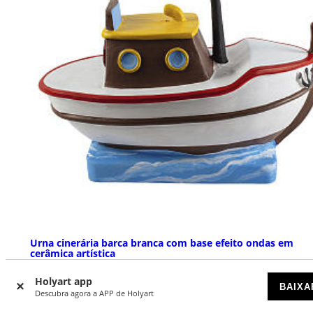
Urna cinerária barca branca com base efeito ondas em
cerâmica artística
DISPONÍVEL POR ENCOMENDA
Holyart app
BAIXA
Descubra agora a APP de Holyart
€ 259,00