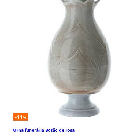
-11
%
Urna funerária Botão de rosa