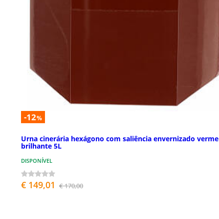
-12
%
Urna cinerária hexágono com saliência envernizado verme
brilhante 5L
DISPONÍVEL
€ 149,01
€ 170,00