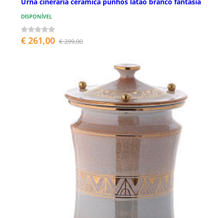
Urna cinerária cerâmica punhos latão branco fantasia
DISPONÍVEL
€ 261,00
€ 299,00