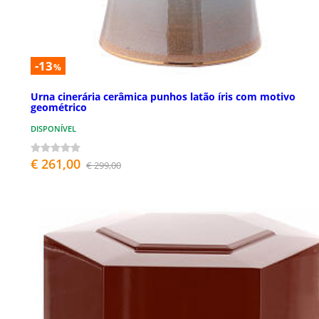
-13
%
Urna cinerária cerâmica punhos latão íris com motivo
geométrico
DISPONÍVEL
€ 261,00
€ 299,00