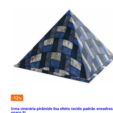
-12
%
Urna cinerária pirâmide lisa efeito tecido padrão enxadre
opaco 5L