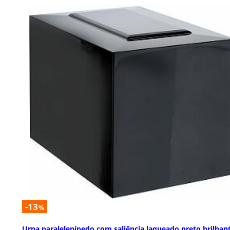
-13
%
Urna paralelepípedo com saliência laqueado preto brilhan