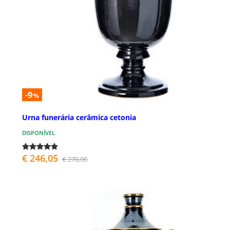
-9
%
Urna funerária cerâmica cetonia
DISPONÍVEL
€ 246,05
€ 270,00