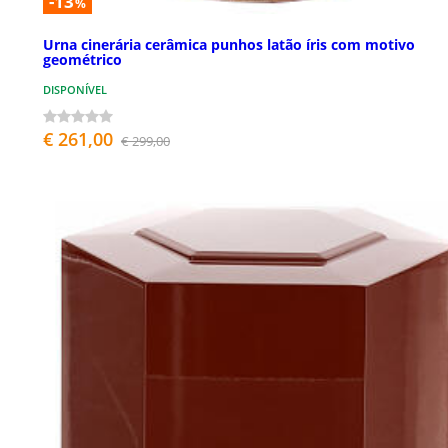
-13
%
Urna cinerária cerâmica punhos latão íris com motivo
geométrico
DISPONÍVEL
€ 261,00
€ 299,00