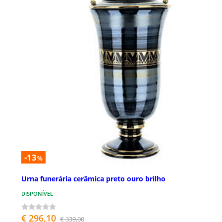
-13
%
Urna funerária cerâmica preto ouro brilho
DISPONÍVEL
€ 296,10
€ 339,00