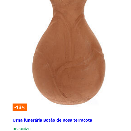
-13
%
Urna funerária Botão de Rosa terracota
DISPONÍVEL