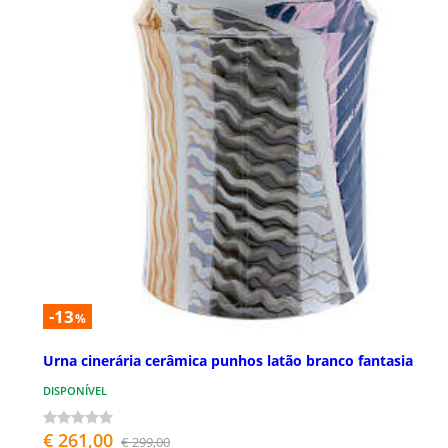
-13
%
Urna cinerária cerâmica punhos latão branco fantasia
DISPONÍVEL
€ 261,00
€ 299,00