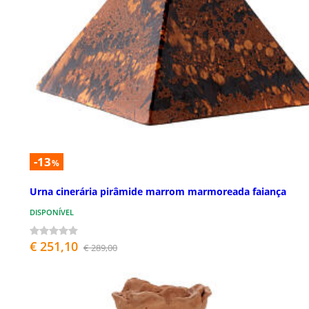
-13
%
Urna cinerária pirâmide marrom marmoreada faiança
DISPONÍVEL
€ 251,10
€ 289,00