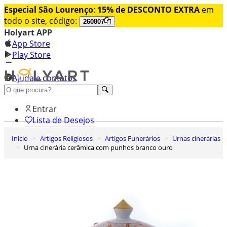
Especial São Lourenço
:
15% de DESCONTO EXTRA
em
todo o site, código:
260807
Holyart APP
App Store
Play Store
Ajuda e contatos
Conheça premium
Entrar
Lista de Desejos
Inicio
Artigos Religiosos
Artigos Funerários
Urnas cinerárias
0
Urna cinerária cerâmica com punhos branco ouro
Carrinho de Compras