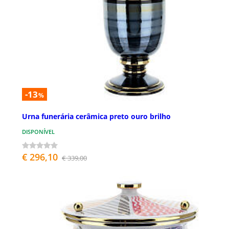
-13
%
Urna funerária cerâmica preto ouro brilho
DISPONÍVEL
€ 296,10
€ 339,00