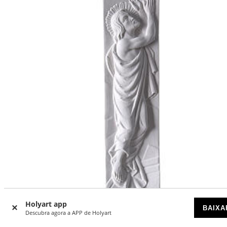
-10
%
Holyart app
BAIXA
Descubra agora a APP de Holyart
Cristo Ressuscitado mármore sintético 55x16 cm