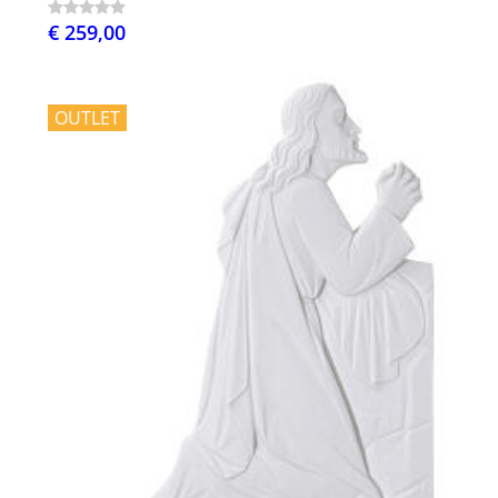
€ 259,00
OUTLET