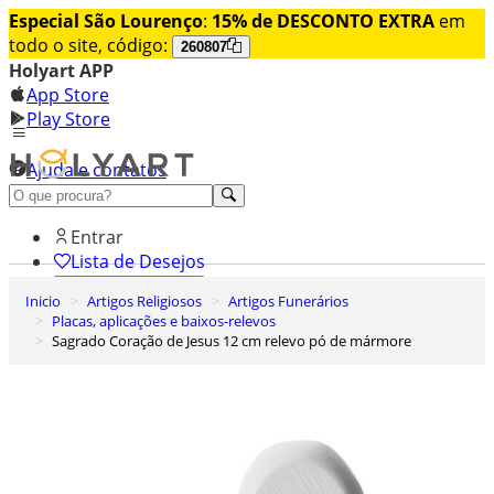
Especial São Lourenço
:
15% de DESCONTO EXTRA
em
todo o site, código:
260807
Holyart APP
App Store
Play Store
Ajuda e contatos
Conheça premium
Entrar
Lista de Desejos
Inicio
Artigos Religiosos
Artigos Funerários
0
Placas, aplicações e baixos-relevos
Carrinho de Compras
Sagrado Coração de Jesus 12 cm relevo pó de mármore