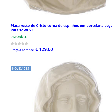
Placa rosto de Cristo coroa de espinhos em porcelana beg
para exterior
DISPONÍVEL
€ 129,00
Preço a partir de
NOVIDADES