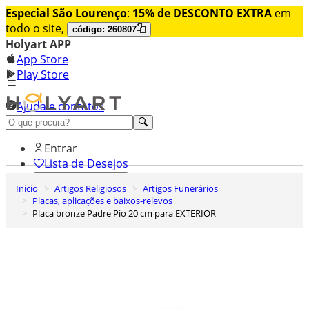
Especial São Lourenço
:
15% de DESCONTO EXTRA
em
todo o site,
código: 260807
Holyart APP
App Store
Play Store
Ajuda e contatos
Conheça premium
Entrar
Lista de Desejos
Inicio
Artigos Religiosos
Artigos Funerários
0
Placas, aplicações e baixos-relevos
Carrinho de Compras
Placa bronze Padre Pio 20 cm para EXTERIOR