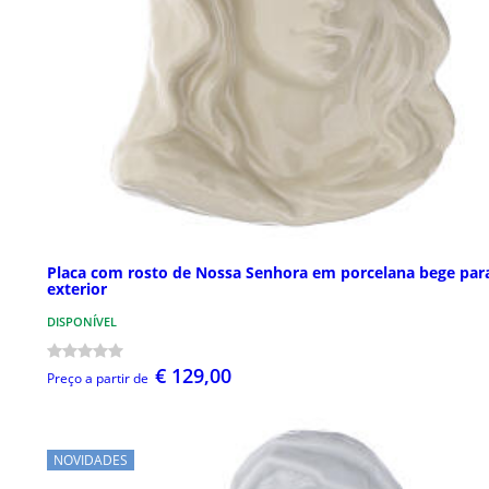
Placa com rosto de Nossa Senhora em porcelana bege par
exterior
DISPONÍVEL
€ 129,00
Preço a partir de
NOVIDADES