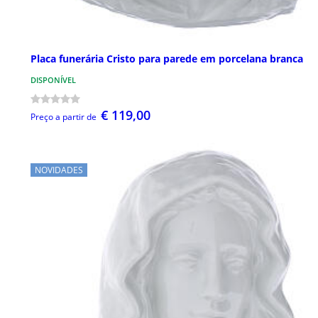
Placa funerária Cristo para parede em porcelana branca
DISPONÍVEL
€ 119,00
Preço a partir de
NOVIDADES