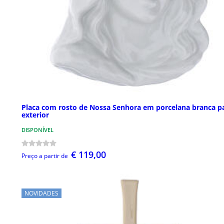
Placa com rosto de Nossa Senhora em porcelana branca p
exterior
DISPONÍVEL
€ 119,00
Preço a partir de
NOVIDADES