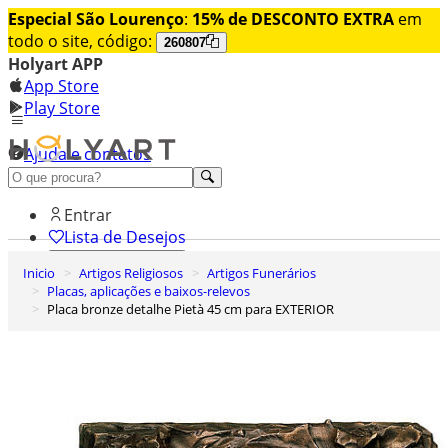
Especial São Lourenço
:
15% de DESCONTO EXTRA
em
todo o site, código:
260807
Holyart APP
App Store
Play Store
Ajuda e contatos
Conheça premium
Entrar
Lista de Desejos
Inicio
Artigos Religiosos
Artigos Funerários
0
Placas, aplicações e baixos-relevos
Carrinho de Compras
Placa bronze detalhe Pietà 45 cm para EXTERIOR