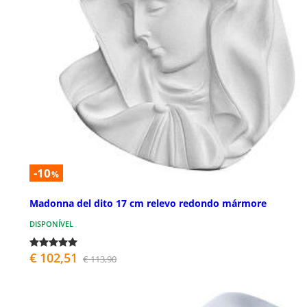
-10
%
Madonna del dito 17 cm relevo redondo mármore
DISPONÍVEL
€ 102,51
€ 113,90