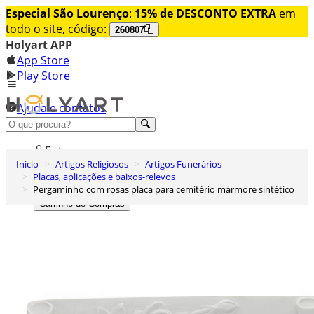
Especial São Lourenço
:
15% de DESCONTO EXTRA
em
todo o site, código:
260807
Holyart APP
App Store
Play Store
Ajuda e contatos
Conheça premium
Entrar
Inicio
Artigos Religiosos
Artigos Funerários
Lista de Desejos
Placas, aplicações e baixos-relevos
Pergaminho com rosas placa para cemitério mármore sintético
0
Carrinho de Compras