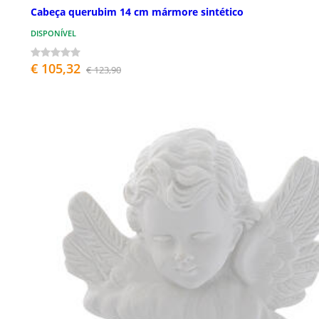
Cabeça querubim 14 cm mármore sintético
DISPONÍVEL
€ 105,32
€ 123,90