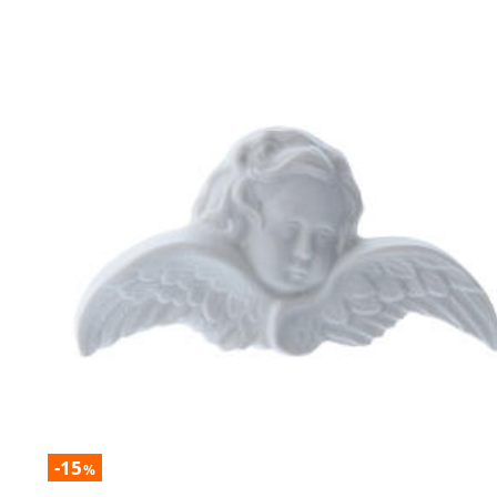
-15
%