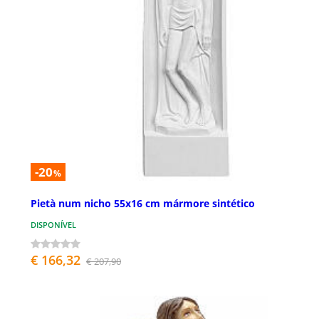
-20
%
Pietà num nicho 55x16 cm mármore sintético
DISPONÍVEL
€ 166,32
€ 207,90