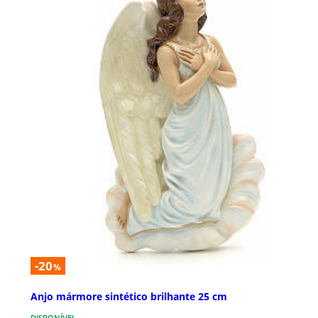
-20
%
Anjo mármore sintético brilhante 25 cm
DISPONÍVEL