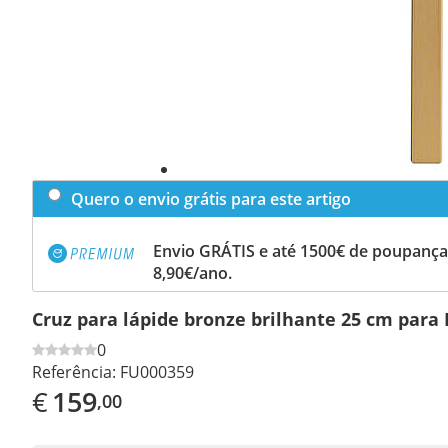
Quero o envio grátis para este artigo
Envio GRÁTIS e até 1500€ de poupança
8,90€/ano.
Cruz para lápide bronze brilhante 25 cm para
0
Referência:
FU000359
€
159
,00