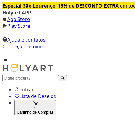
Especial São Lourenço
:
15% de DESCONTO EXTRA
em tod
Holyart APP
App Store
Play Store
Ajuda e contatos
Conheça premium
Entrar
Lista de Desejos
0
Carrinho de Compras