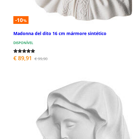
-10
%
Madonna del dito 16 cm mármore sintético
DISPONÍVEL
€ 89,91
€ 99,90