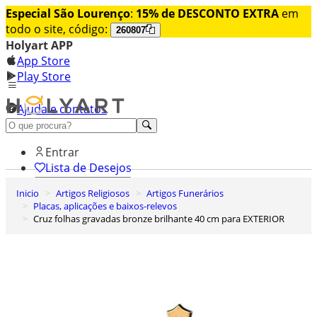
Especial São Lourenço
:
15% de DESCONTO EXTRA
em
todo o site, código:
260807
Holyart APP
App Store
Play Store
Ajuda e contatos
Conheça premium
Entrar
Lista de Desejos
Inicio
Artigos Religiosos
Artigos Funerários
0
Placas, aplicações e baixos-relevos
Carrinho de Compras
Cruz folhas gravadas bronze brilhante 40 cm para EXTERIOR