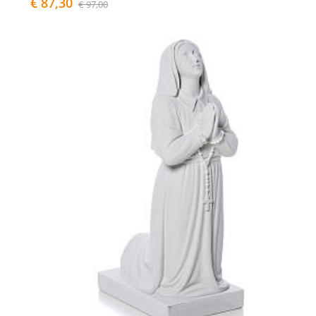
€ 87,30
€ 97,00