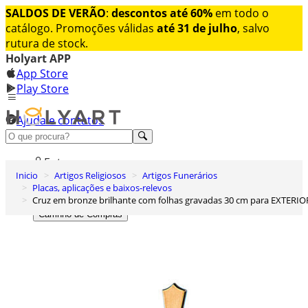
SALDOS DE VERÃO
:
descontos até 60%
em todo o
catálogo. Promoções válidas
até 31 de julho
, salvo
rutura de stock.
Holyart APP
App Store
Play Store
Ajuda e contatos
Conheça premium
Entrar
Inicio
Artigos Religiosos
Artigos Funerários
Lista de Desejos
Placas, aplicações e baixos-relevos
Cruz em bronze brilhante com folhas gravadas 30 cm para EXTERIO
0
Carrinho de Compras