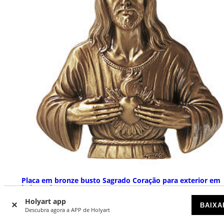
Placa em bronze busto Sagrado Coração para exterior em
baixo-relevo
Holyart app
DISPONÍVEL
BAIXA
Descubra agora a APP de Holyart