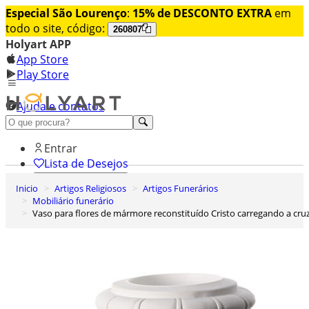
Especial São Lourenço
:
15% de DESCONTO EXTRA
em
todo o site, código:
260807
Holyart APP
App Store
Play Store
Ajuda e contatos
Conheça premium
Entrar
Lista de Desejos
Inicio
Artigos Religiosos
Artigos Funerários
0
Mobiliário funerário
Carrinho de Compras
Vaso para flores de mármore reconstituído Cristo carregando a cru