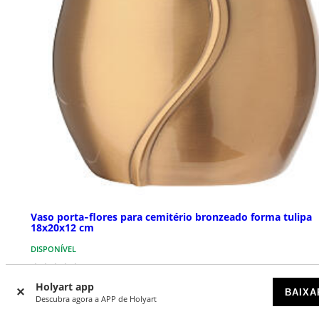
Vaso porta‑flores para cemitério bronzeado forma tulipa
18x20x12 cm
DISPONÍVEL
€ 319,00
Holyart app
BAIXA
Descubra agora a APP de Holyart