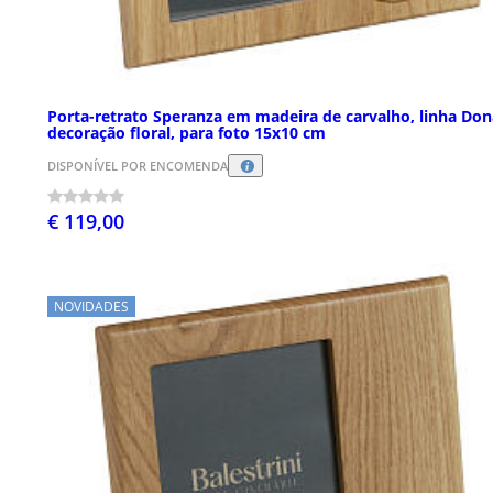
Porta-retrato Speranza em madeira de carvalho, linha Don
decoração floral, para foto 15x10 cm
DISPONÍVEL POR ENCOMENDA
€ 119,00
NOVIDADES