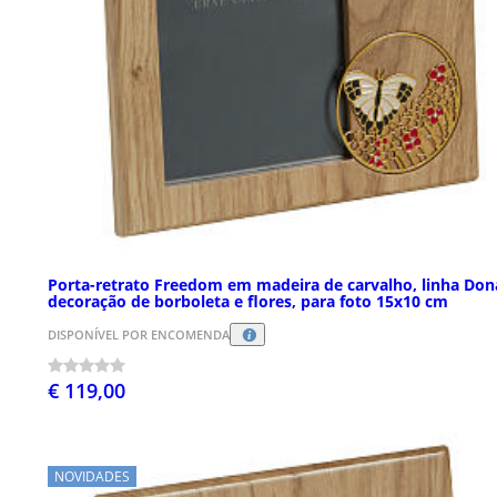
Porta-retrato Freedom em madeira de carvalho, linha Don
decoração de borboleta e flores, para foto 15x10 cm
DISPONÍVEL POR ENCOMENDA
€ 119,00
NOVIDADES