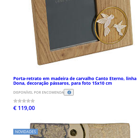
Porta-retrato em madeira de carvalho Canto Eterno, linha
Dona, decoração pássaros, para foto 15x10 cm
DISPONÍVEL POR ENCOMENDA
€ 119,00
NOVIDADES