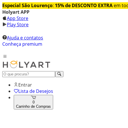
Especial São Lourenço
:
15% de DESCONTO EXTRA
em tod
Holyart APP
App Store
Play Store
Ajuda e contatos
Conheça premium
Entrar
Lista de Desejos
0
Carrinho de Compras