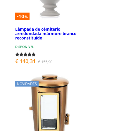
-10
%
Lâmpada de cémiterio
arredondada mármore branco
reconstituído
DISPONÍVEL
€ 140,31
€ 155,90
NOVIDADES