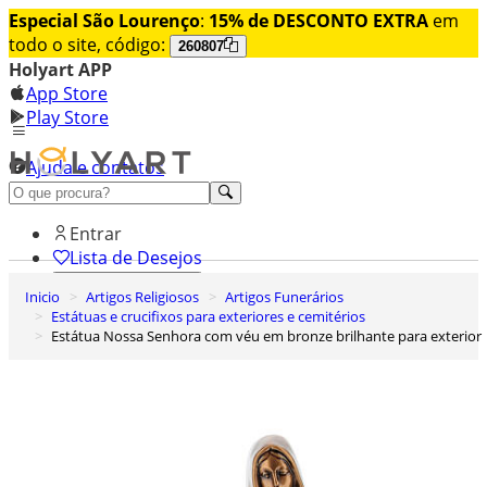
Especial São Lourenço
:
15% de DESCONTO EXTRA
em
todo o site, código:
260807
Holyart APP
App Store
Play Store
Ajuda e contatos
Conheça premium
Entrar
Lista de Desejos
Inicio
Artigos Religiosos
Artigos Funerários
0
Estátuas e crucifixos para exteriores e cemitérios
Carrinho de Compras
Estátua Nossa Senhora com véu em bronze brilhante para exterior