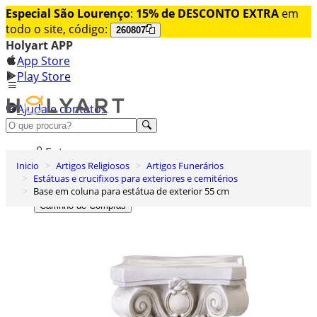
Especial São Lourenço
:
15% de DESCONTO EXTRA
em
todo o site, código:
260807
Holyart APP
App Store
Play Store
Ajuda e contatos
Conheça premium
Entrar
Inicio
Artigos Religiosos
Artigos Funerários
Lista de Desejos
Estátuas e crucifixos para exteriores e cemitérios
Base em coluna para estátua de exterior 55 cm
0
Carrinho de Compras