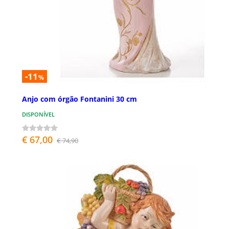
-11
%
Anjo com órgão Fontanini 30 cm
DISPONÍVEL
€ 67,00
€ 74,90