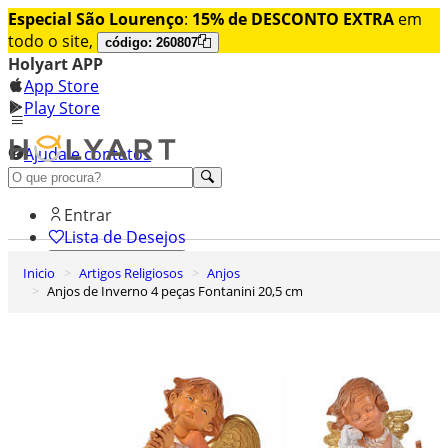
Especial São Lourenço
:
15% de DESCONTO EXTRA
em
todo o site,
código: 260807
Holyart APP
App Store
Play Store
Ajuda e contatos
Conheça premium
Entrar
Lista de Desejos
Inicio
Artigos Religiosos
Anjos
0
Anjos de Inverno 4 peças Fontanini 20,5 cm
Carrinho de Compras