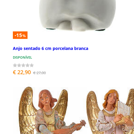
-15
%
Anjo sentado 6 cm porcelana branca
DISPONÍVEL
€ 22,90
€ 27,00