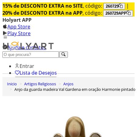
15% de DESCONTO EXTRA no SITE
, código:
|
260729
20% de DESCONTO EXTRA na APP
, código:
260729APP
Holyart APP
App Store
Play Store
Ajuda e contatos
Conheça premium
Entrar
Lista de Desejos
Inicio
Artigos Religiosos
Anjos
0
Anjo da guarda madeira Val Gardena em oração Harmonie pintado
Carrinho de Compras