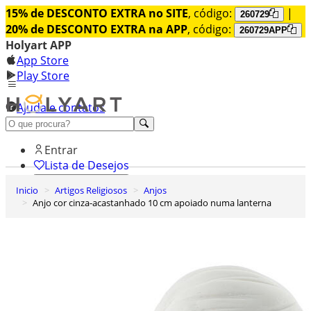
15% de DESCONTO EXTRA no SITE
, código:
|
260729
20% de DESCONTO EXTRA na APP
, código:
260729APP
Holyart APP
App Store
Play Store
Ajuda e contatos
Conheça premium
Entrar
Lista de Desejos
Inicio
Artigos Religiosos
Anjos
0
Anjo cor cinza-acastanhado 10 cm apoiado numa lanterna
Carrinho de Compras