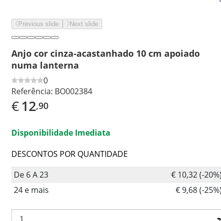
Previous slide
Next slide
Anjo cor cinza-acastanhado 10 cm apoiado
numa lanterna
0
Referência:
BO002384
€
12
,90
Disponibilidade Imediata
DESCONTOS POR QUANTIDADE
De 6 A 23
€ 10,32 (-20%
24 e mais
€ 9,68 (-25%