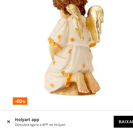
-40
%
Anjo de joelhos
Holyart app
BAIXA
DISPONÍVEL
Descubra agora a APP de Holyart