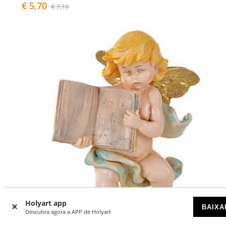
€ 5,70
€ 7,19
Holyart app
BAIXA
Descubra agora a APP de Holyart