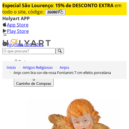
Especial São Lourenço
:
15% de DESCONTO EXTRA
em
todo o site, código:
260807
Holyart APP
App Store
Play Store
Ajuda e contatos
Conheça premium
Entrar
Inicio
Artigos Religiosos
Anjos
Lista de Desejos
Anjo com lira cor-de-rosa Fontanini 7 cm efeito porcelana
0
Carrinho de Compras