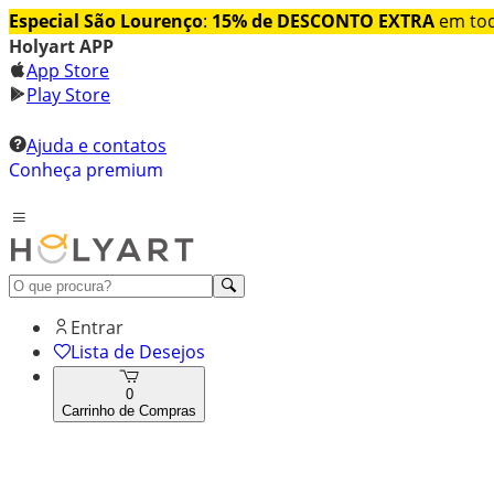
Especial São Lourenço
:
15% de DESCONTO EXTRA
em tod
Holyart APP
App Store
Play Store
Ajuda e contatos
Conheça premium
Entrar
Lista de Desejos
0
Carrinho de Compras