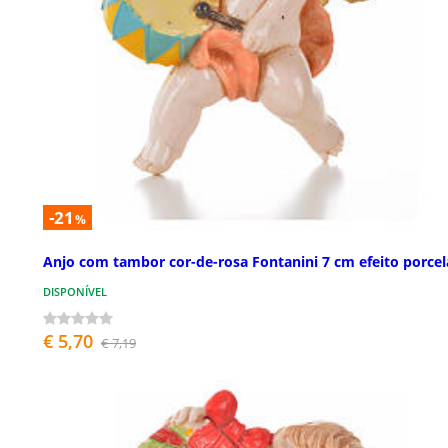
-21
%
Anjo com tambor cor-de-rosa Fontanini 7 cm efeito porce
DISPONÍVEL
€ 5,70
€ 7,19