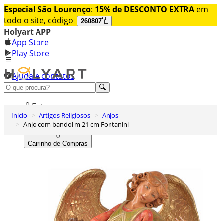
Especial São Lourenço
:
15% de DESCONTO EXTRA
em
todo o site, código:
260807
Holyart APP
App Store
Play Store
Ajuda e contatos
Conheça premium
Entrar
Inicio
Artigos Religiosos
Anjos
Lista de Desejos
Anjo com bandolim 21 cm Fontanini
0
Carrinho de Compras