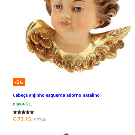
-5
%
Cabeça anjinho esquerda adorno natalino
DISPONÍVEL
€ 73,15
€ 77,00