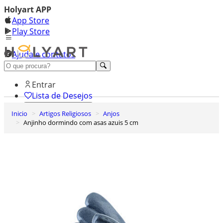
Holyart APP
App Store
Play Store
Ajuda e contatos
Conheça premium
Entrar
Lista de Desejos
Inicio
Artigos Religiosos
Anjos
0
Anjinho dormindo com asas azuis 5 cm
Carrinho de Compras