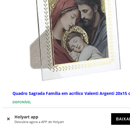
Quadro Sagrada Família em acrílico Valenti Argenti 20x15
DISPONÍVEL
€ 53,90
Holyart app
BAIXA
Descubra agora a APP de Holyart