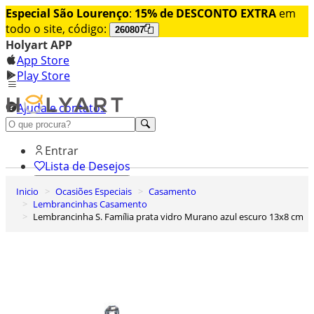
Especial São Lourenço
:
15% de DESCONTO EXTRA
em
todo o site, código:
260807
Holyart APP
App Store
Play Store
Ajuda e contatos
Conheça premium
Entrar
Lista de Desejos
Inicio
Ocasiões Especiais
Casamento
0
Lembrancinhas Casamento
Carrinho de Compras
Lembrancinha S. Família prata vidro Murano azul escuro 13x8 cm