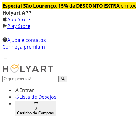
Especial São Lourenço
:
15% de DESCONTO EXTRA
em tod
Holyart APP
App Store
Play Store
Ajuda e contatos
Conheça premium
Entrar
Lista de Desejos
0
Carrinho de Compras