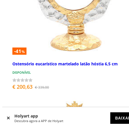
-41
%
Ostensório eucarístico martelado latão hóstia 6,5 cm
DISPONÍVEL
€ 200,63
€ 339,00
Holyart app
BAIXA
Descubra agora a APP de Holyart