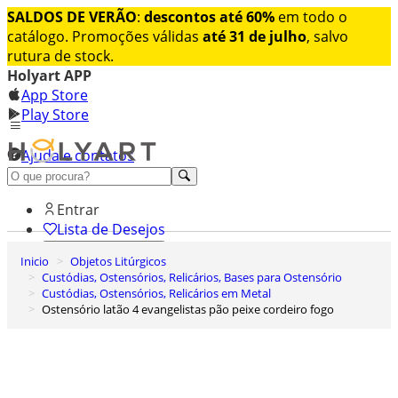
SALDOS DE VERÃO
:
descontos até 60%
em todo o
catálogo. Promoções válidas
até 31 de julho
, salvo
rutura de stock.
Holyart APP
App Store
Play Store
Ajuda e contatos
Conheça premium
Entrar
Lista de Desejos
Inicio
Objetos Litúrgicos
0
Custódias, Ostensórios, Relicários, Bases para Ostensório
Carrinho de Compras
Custódias, Ostensórios, Relicários em Metal
Ostensório latão 4 evangelistas pão peixe cordeiro fogo