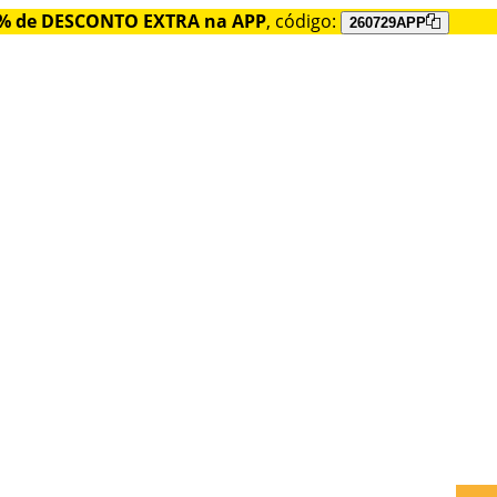
% de DESCONTO EXTRA na APP
, código:
260729APP