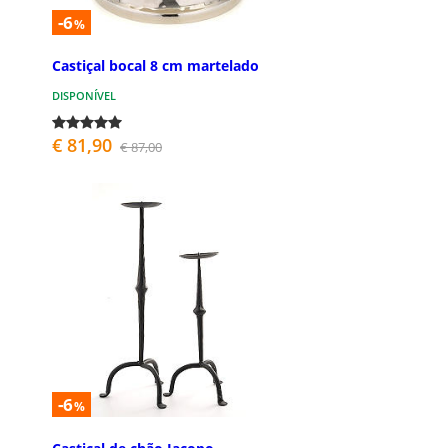
-6
%
Castiçal bocal 8 cm martelado
DISPONÍVEL
€ 81,90
€ 87,00
-6
%