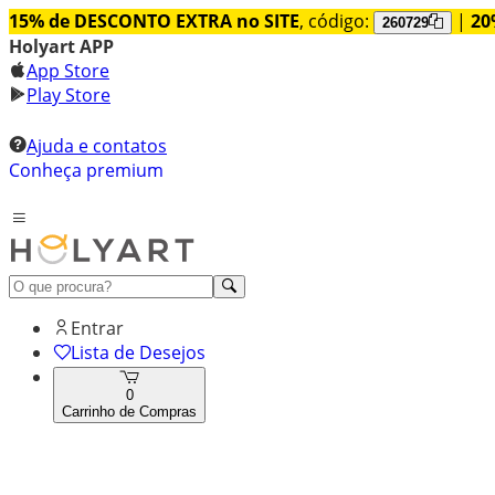
15% de DESCONTO EXTRA no SITE
, código:
|
20
260729
Holyart APP
App Store
Play Store
Ajuda e contatos
Conheça premium
Entrar
Lista de Desejos
0
Carrinho de Compras